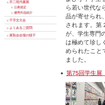
不二現代書展
ら若い世代な
公募規定
優秀作品紹介
品が寄せられ
千字文大会
されます。第 
よくあるご質問
が、学生専門
展覧会会場の様子
は極めて珍し
められたこと
ました。
第75回学生