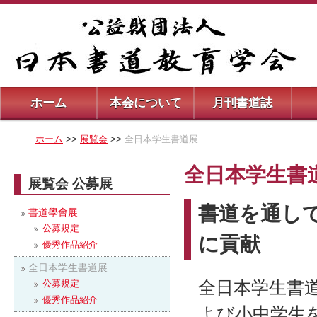
ホーム
本会について
月刊書道誌
ホーム
>>
展覧会
>>
全日本学生書道展
全日本学生書
展覧会 公募展
書道を通し
書道學會展
公募規定
に貢献
優秀作品紹介
全日本学生書道展
全日本学生書
公募規定
優秀作品紹介
よび小中学生