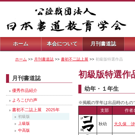
ホーム
本会について
月刊書道誌
ホーム
>>
月刊書道誌
>>
書初不二誌上展
>>
初級版特選作品
初級版特選作
月刊書道誌
幼年・１年生
優秀作品紹介
よろこびの声
※掲載の学年は出品時のもの
書初不二誌上展 2025年
支部
作者
初級版
上級版
秋幼
大久保 汐
中高版