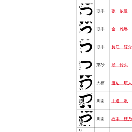
取手
張 依曼
取手
金 雅琳
取手
長江 綜介
東砂
麓 怜央
大楠
渡辺 琉人
川園
手邊 颯
川園
石本 穂乃