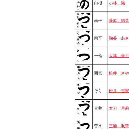
白根
小林 陽
南平
藤原 結菜
南平
鞠谷 あさ
一倫
大津 美月
西宮
松井 さや
そり
松井 杏実
青井
太刀 月莉
曽水
三浦 颯華