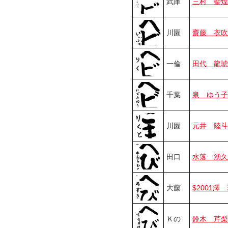
武庫
三村 聖煌
川園
齋藤 衣吹
一倫
田代 龍琥
千葉
泉 ゆう子
川園
元井 陸斗
田口
水落 湧久
大藤
$2001澤
Ｋの
鈴木 芹梨