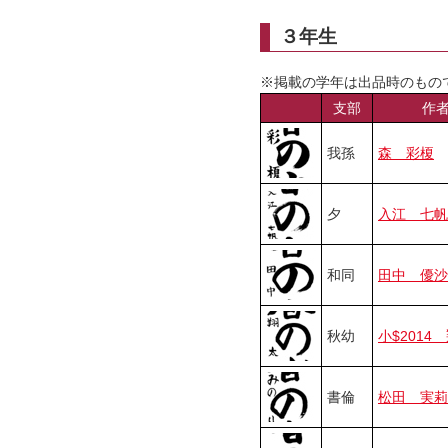
３年生
※掲載の学年は出品時のもの
支部
作
我孫
森 彩榎
夕
入江 七帆
和同
田中 優沙
秋幼
小$2014
書倫
松田 実莉