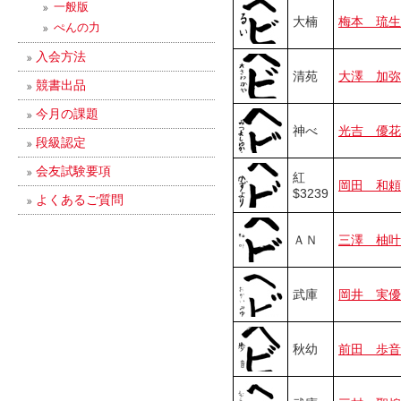
一般版
大楠
梅本 琉生
ぺんの力
入会方法
清苑
大澤 加弥
競書出品
今月の課題
神べ
光吉 優花
段級認定
会友試験要項
紅
岡田 和頼
$3239
よくあるご質問
ＡＮ
三澤 柚叶
武庫
岡井 実優
秋幼
前田 歩音