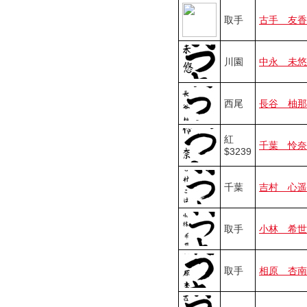
取手
古手 友香
川園
中永 未悠
西尾
長谷 柚那
紅
千葉 怜奈
$3239
千葉
吉村 心遥
取手
小林 希世
取手
相原 杏南