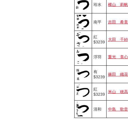
玲水
横山 莉帆
南平
吉田 希美
紅
大田 千紗
$3239
浮羽
重光 美心
有
篠田 織花
$3239
紅
米山 穂高
$3239
清和
中島 歌音