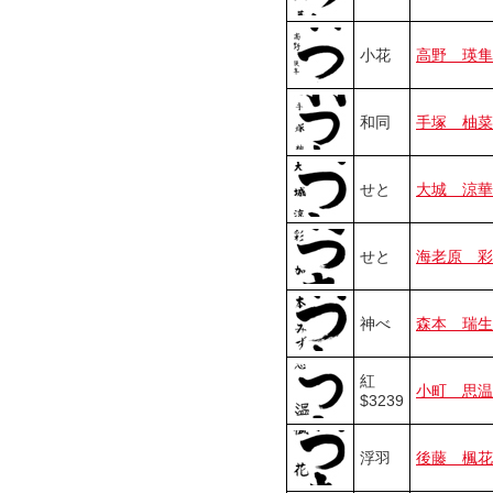
小花
高野 瑛隼
和同
手塚 柚菜
せと
大城 涼華
せと
海老原 彩
神べ
森本 瑞生
紅
小町 思温
$3239
浮羽
後藤 楓花