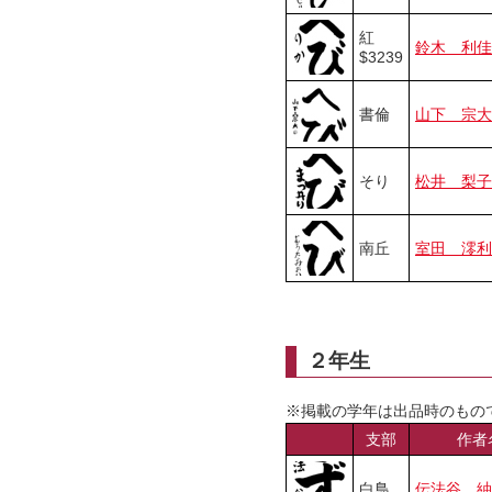
紅
鈴木 利佳
$3239
書倫
山下 宗大
そり
松井 梨子
南丘
室田 澪利
２年生
※掲載の学年は出品時のもの
支部
作者
白鳥
伝法谷 紬