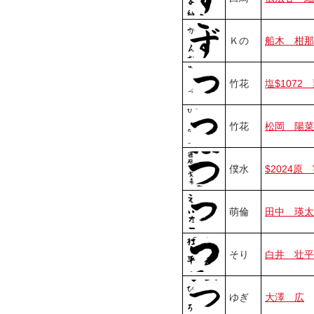
Ｋの
船木 柑那
竹花
塩$1072
竹花
松岡 陽菜
僕水
$2024原
萌倫
田中 瑛太
そり
白井 壮平
ゆぎ
大澤 広